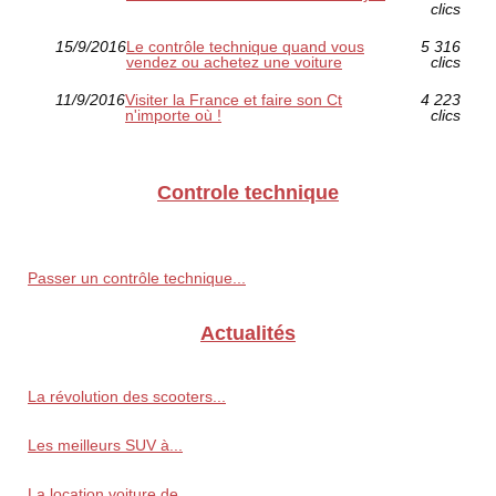
clics
15/9/2016
Le contrôle technique quand vous
5 316
vendez ou achetez une voiture
clics
11/9/2016
Visiter la France et faire son Ct
4 223
n'importe où !
clics
Controle technique
Passer un contrôle technique...
Actualités
La révolution des scooters...
Les meilleurs SUV à...
La location voiture de...