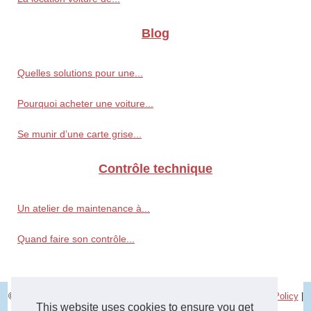
Blog
Quelles solutions pour une...
Pourquoi acheter une voiture...
Se munir d’une carte grise...
Contrôle technique
Un atelier de maintenance à...
Quand faire son contrôle...
© 2026
Control-technique.com
|
Découvrir nos archives
|
Cookies Policy
|
This website uses cookies to ensure you get
RSS
|
Site réalisé avec SPIP
|
Espace Privé