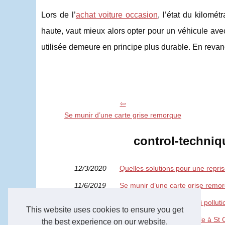
Lors de l’
achat voiture occasion
, l’état du kilomé
haute, vaut mieux alors opter pour un véhicule avec u
utilisée demeure en principe plus durable. En revan
Se munir d’une carte grise remorque
control-techniqu
12/3/2020
Quelles solutions pour une repris
11/6/2019
Se munir d’une carte grise remo
21/3/2019
Est-ce que la vignette anti pollut
This website uses cookies to ensure you get
15/9/2016
Enfin un centre de controle à St C
the best experience on our website.