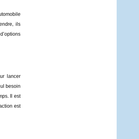
automobile
ndre, ils
d’options
ur lancer
nul besoin
ps. Il est
action est