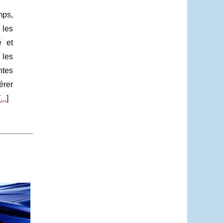
mps,
 les
é et
 les
ntes
érer
[
...
]