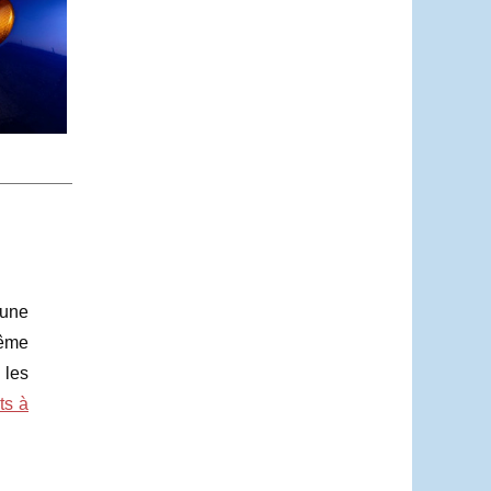
 une
même
 les
ts à